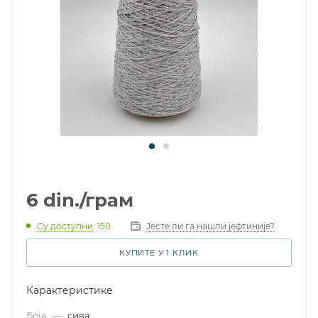
6
din.
/грам
Су доступни
: 150
Јесте ли га нашли јефтиније?
КУПИТЕ У 1 КЛИК
Карактеристике
Боја
—
сива