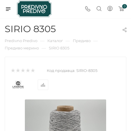
0
SIRIO 8305
—
—
—
Predivno Predivo
Каталог
Предиво
—
Предиво мерино
SIRIO 8305
Код продавца:
SIRIO-8305