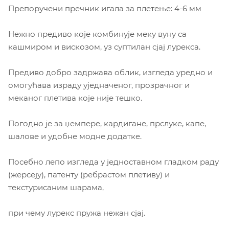
Препоручени пречник игала за плетење: 4-6 мм
Нежно предиво које комбинује меку вуну са
кашмиром и вискозом, уз суптилан сјај лурекса.
Предиво добро задржава облик, изгледа уредно и
омогућава израду уједначеног, прозрачног и
меканог плетива које није тешко.
Погодно је за џемпере, кардигане, прслуке, капе,
шалове и удобне модне додатке.
Посебно лепо изгледа у једноставном гладком раду
(жерсеју), патенту (ребрастом плетиву) и
текстурисаним шарама,
при чему лурекс пружа нежан сјај.