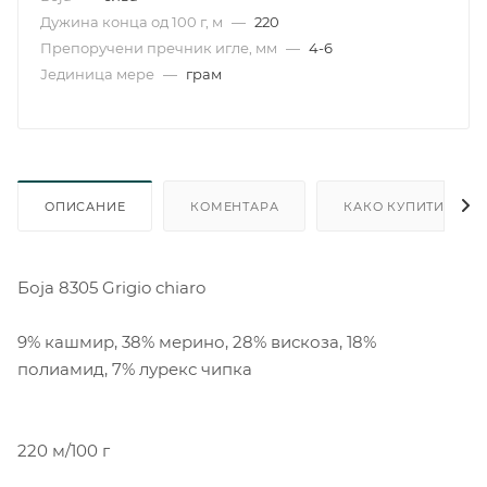
Дужина конца од 100 г, м
—
220
Препоручени пречник игле, мм
—
4-6
Јединица мере
—
грам
ОПИСАНИЕ
КОМЕНТАРА
КАКО КУПИТИ
Боја 8305 Grigio chiaro
9% кашмир, 38% мерино, 28% вискоза, 18%
полиамид, 7% лурекс чипка
220 м/100 г