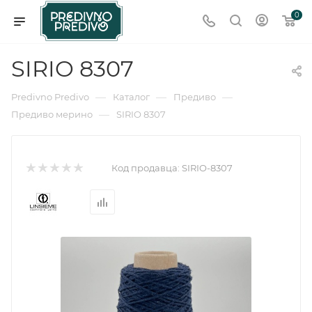
0
SIRIO 8307
—
—
—
Predivno Predivo
Каталог
Предиво
—
Предиво мерино
SIRIO 8307
Код продавца:
SIRIO-8307