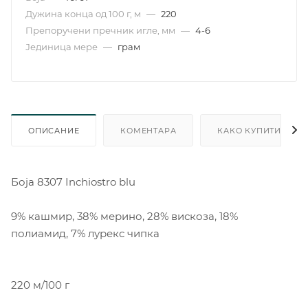
Дужина конца од 100 г, м
—
220
Препоручени пречник игле, мм
—
4-6
Јединица мере
—
грам
ОПИСАНИЕ
КОМЕНТАРА
КАКО КУПИТИ
Боја 8307 Inchiostro blu
9% кашмир, 38% мерино, 28% вискоза, 18%
полиамид, 7% лурекс чипка
220 м/100 г