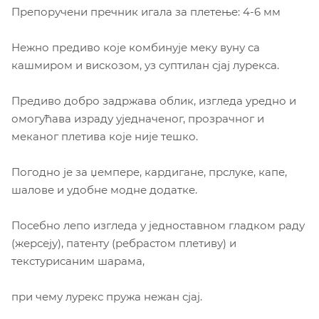
Препоручени пречник игала за плетење: 4-6 мм
Нежно предиво које комбинује меку вуну са
кашмиром и вискозом, уз суптилан сјај лурекса.
Предиво добро задржава облик, изгледа уредно и
омогућава израду уједначеног, прозрачног и
меканог плетива које није тешко.
Погодно је за џемпере, кардигане, прслуке, капе,
шалове и удобне модне додатке.
Посебно лепо изгледа у једноставном гладком раду
(жерсеју), патенту (ребрастом плетиву) и
текстурисаним шарама,
при чему лурекс пружа нежан сјај.