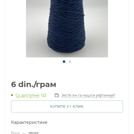
6
din.
/грам
Су доступни
: 122
Јесте ли га нашли јефтиније?
КУПИТЕ У 1 КЛИК
Карактеристике
Боја
—
тегет