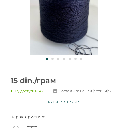
15
din.
/грам
Су доступни
: 425
Јесте ли га нашли јефтиније?
КУПИТЕ У 1 КЛИК
Карактеристике
Боја
—
тегет