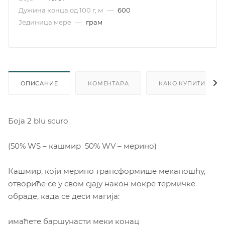
Дужина конца од 100 г, м
—
600
Јединица мере
—
грам
ОПИСАНИЕ
КОМЕНТАРА
КАКО КУПИТИ
Боjа 2 blu scuro
(50% WS – кашмир 50% WV – мерино)
Кашмир, који мерино трансформише меканошћу,
отвориће се у свом сјају након мокре термичке
обраде, када се деси магија:
имаћете баршунасти меки конац