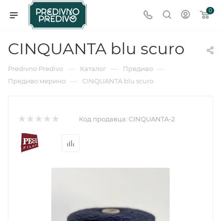
0
CINQUANTA blu scuro
—
—
—
Predivno Predivo
Каталог
Предиво
—
Предиво мерино
CINQUANTA blu scuro
Код продавца:
CINQUANTA-2