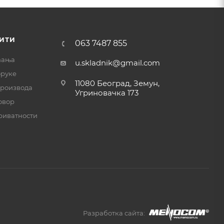
ИТИ
063 7487 855
ћања
u.skladnik@gmail.com
оруке
11080 Београд, Земун,
производа
Угриновачка 173
овор
риватности
Разработка сайта: