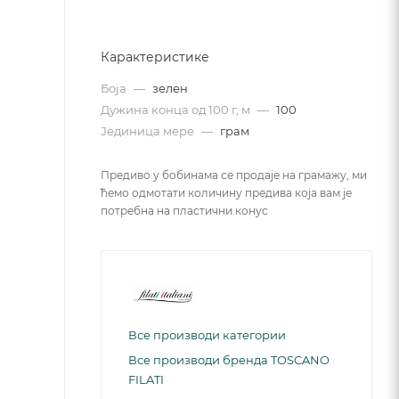
Карактеристике
Боја
—
зелен
Дужина конца од 100 г, м
—
100
Јединица мере
—
грам
Предиво у бобинама се продаје на грамажу, ми
ћемо одмотати количину предива која вам је
потребна на пластични конус
Все производи категории
Все производи бренда TOSCANO
FILATI