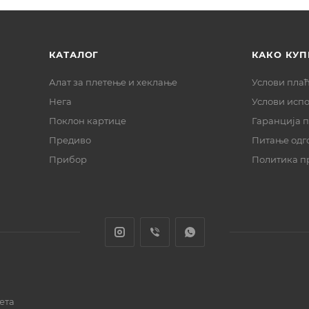
КАТАЛОГ
КАКО КУП
Алат за плетење и хеклање
Услови пла
Нега
Услови исп
Поклон картице
Гаранција 
Предиво
Питање одг
Прибор
Политика п
ета