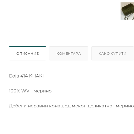
ОПИСАНИЕ
КОМЕНТАРА
КАКО КУПИТИ
Боjа 414 KHAKI
100% WV - мерино
Дебели неравни конац од меког, деликатног мерино