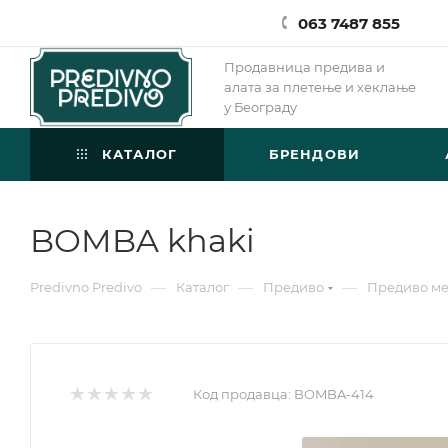
063 7487 855
Продавница предива и
алата за плетење и хеклање
у Београду
КАТАЛОГ
БРЕНДОВИ
BOMBA khaki
—
—
—
Predivno Predivo
Каталог
Предиво
Предиво м
Код продавца:
BOMBA-414