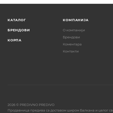
КАТАЛОГ
КОМПАНИЈА
БРЕНДОВИ
О компанији
Брендови
КОРПА
Коментара
Контакти
2026 © PREDIVNO PREDIVO
Продавница предива са доставом широм Балкана и целог св