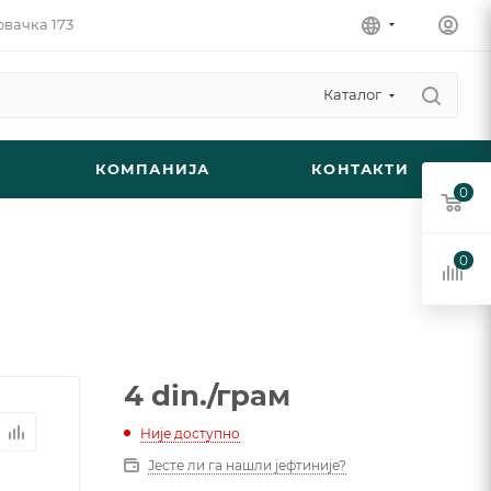
овачка 173
Каталог
КОМПАНИЈА
КОНТАКТИ
0
0
4
din.
/грам
Није доступно
Јесте ли га нашли јефтиније?