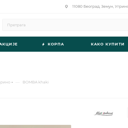
11080 Београд, Земун, Угрин
АКЦИЈЕ
КОРПА
КАКО КУПИТИ
—
ерино
BOMBA khaki