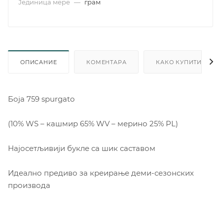
Јединица мере
—
грам
ОПИСАНИЕ
КОМЕНТАРА
КАКО КУПИТИ
Боjа 759 spurgato
(10% WS – кашмир 65% WV – мерино 25% PL)
Најосетљивији букле са шик саставом
Идеално предиво за креирање деми-сезонских
производа