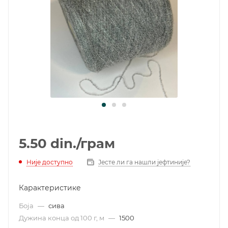
5.50
din.
/грам
Није доступно
Јесте ли га нашли јефтиније?
Карактеристике
Боја
—
сива
Дужина конца од 100 г, м
—
1500