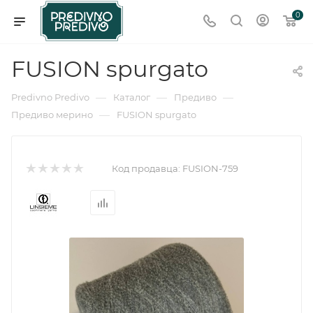
0
FUSION spurgato
—
—
—
Predivno Predivo
Каталог
Предиво
—
Предиво мерино
FUSION spurgato
Код продавца:
FUSION-759