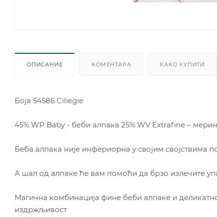
ОПИСАНИЕ
КОМЕНТАРА
КАКО КУПИТИ
Боја 54586 Ciliegie
45% WP Baby - беби алпака 25% WV Extrafine – мери
Беба алпака није инфериорна у својим својствима п
А шал од алпаке ће вам помоћи да брзо излечите уп
Магична комбинација фине беби алпаке и деликатн
издржљивост