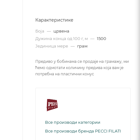
Карактеристике
Боја
—
црвена
Дужина конца од 100 г, м
—
1500
Јединица мере
—
грам
Предиво у бобинама се продаје на грамажу, ми
ћемо одмотати количину предива која вам је
потребна на пластични конус
Все производи категории
Все производи бренда PECCI FILATI