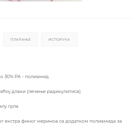
ПЛАЋАЊЕ
ИСПОРУКА
но 30% PA - полиамид
сећој длаки (лечење радикулитиса)
алу грла
ог екстра финог мериноа са додатком полиамида за