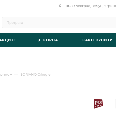
11080 Београд, Земун, Угрин
АКЦИЈЕ
КОРПА
КАКО КУПИТИ
—
ерино
SORIANO Ciliegie