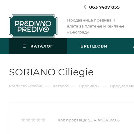
063 7487 855
Продавница предива и
алата за плетење и хеклање
у Београду
КАТАЛОГ
БРЕНДОВИ
SORIANO Ciliegie
—
—
—
Predivno Predivo
Каталог
Предиво
Предиво м
Код продавца:
SORIANO-54586