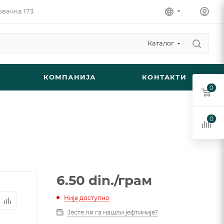
овачка 173
Каталог
КОМПАНИЈА
КОНТАКТИ
0
0
6.50
din.
/грам
Није доступно
Јесте ли га нашли јефтиније?