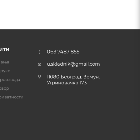
ИТИ
063 7487 855
ћања
u.skladnik@gmail.com
оруке
11080 Београд, Земун,
производа
Угриновачка 173
овор
риватности