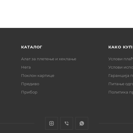
КАТАЛОГ
КАКО КУП
Алат за плетење и хеклање
Услови пла
Нега
Услови исп
Поклон картице
Гаранција 
Предиво
Питање одг
Прибор
Политика п