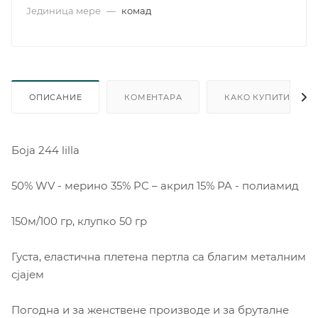
Јединица мере
—
комад
ОПИСАНИЕ
КОМЕНТАРА
КАКО КУПИТИ
Боjа 244 lilla
50% WV - мерино 35% PC – акрил 15% PA - полиамид
150м/100 гр, клупко 50 гр
Густа, еластична плетена пертла са благим металним
сјајем
Погодна и за женствене производе и за бруталне