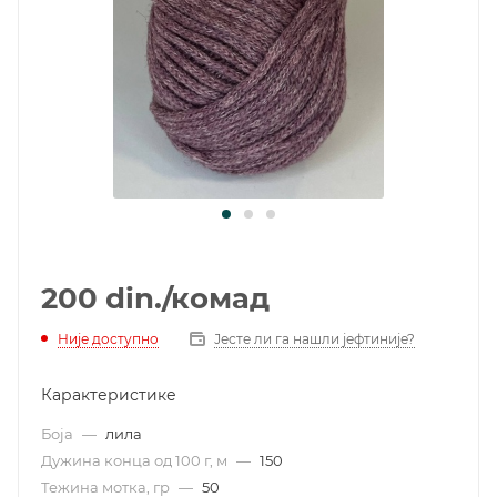
200
din.
/комад
Није доступно
Јесте ли га нашли јефтиније?
Карактеристике
Боја
—
лила
Дужина конца од 100 г, м
—
150
Тежина мотка, гр
—
50