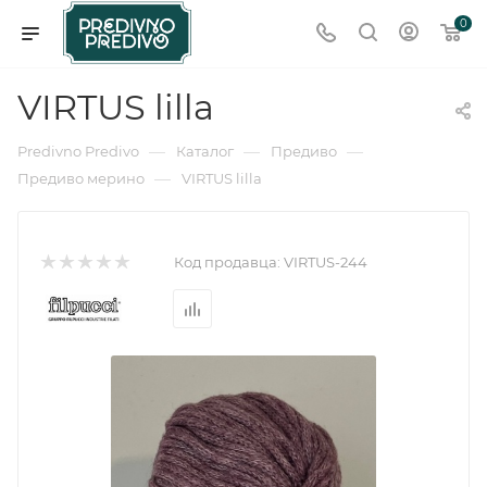
0
VIRTUS lilla
—
—
—
Predivno Predivo
Каталог
Предиво
—
Предиво мерино
VIRTUS lilla
Код продавца:
VIRTUS-244