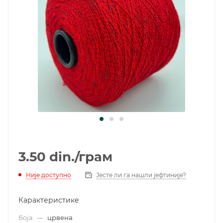
3.50
din.
/грам
Није доступно
Јесте ли га нашли јефтиније?
Карактеристике
Боја
—
црвена