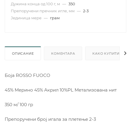
Дужина конца од 100 г, м
—
350
Препоручени пречник игле, мм
—
2-3
Јединица мере
—
грам
ОПИСАНИЕ
КОМЕНТАРА
КАКО КУПИТИ
Боjа ROSSO FUOCO
45% Мерино 45% Акрил 10%PL Метализована нит
350 м/ 100 гр
Препоручени број игала за плетење 2-3