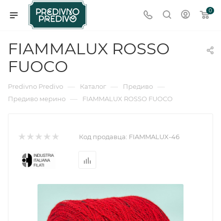
0
FIAMMALUX ROSSO
FUOCO
—
—
—
Predivno Predivo
Каталог
Предиво
—
Предиво мерино
FIAMMALUX ROSSO FUOCO
Код продавца:
FIAMMALUX-46