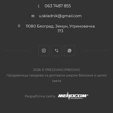
063 7487 855
u.skladnik@gmail.com
11080 Београд, Земун, Угриновачка
173
2026 © PREDIVNO PREDIVO
Продавница предива са доставом широм Балкана и целог
света
Разработка сайта: