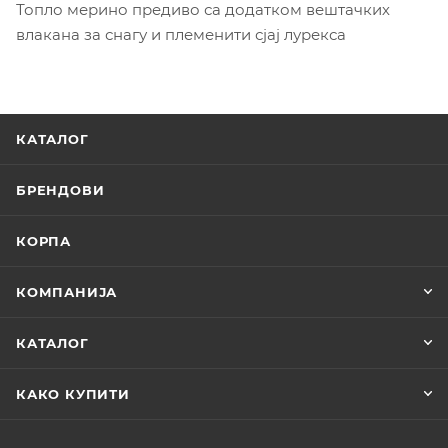
Топло мерино предиво са додатком вештачких
влакана за снагу и племенити сјај лурекса
КАТАЛОГ
БРЕНДОВИ
КОРПА
КОМПАНИЈА
КАТАЛОГ
КАКО КУПИТИ