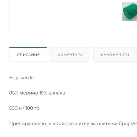
ОПИСАНИЕ
КОМЕНТАРА
КАКО КУПИТИ
Боjа verde
85% мерино 15% алпака
500 м/ 100 гр
Препоручљиво је користити игле за плетење број 1,5