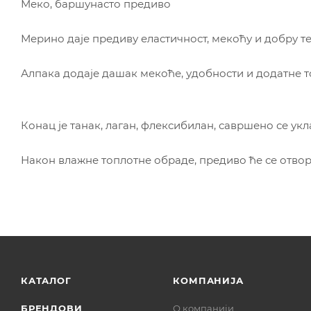
Меко, баршунасто предиво
Мерино даје предиву еластичност, мекоћу и добру т
Алпака додаје дашак мекоће, удобности и додатне т
Конац је танак, лаган, флексибилан, савршено се ук
Након влажне топлотне обраде, предиво ће се отвор
КАТАЛОГ
КОМПАНИЈА
БРЕНДОВИ
О компанији