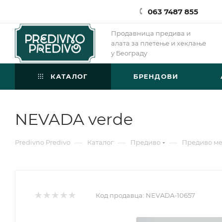
063 7487 855
Продавница предива и
алата за плетење и хеклање
у Београду
КАТАЛОГ
БРЕНДОВИ
NEVADA verde
—
—
—
Predivno Predivo
Каталог
Предиво
Предиво м
Код продавца:
NEVADA-10657