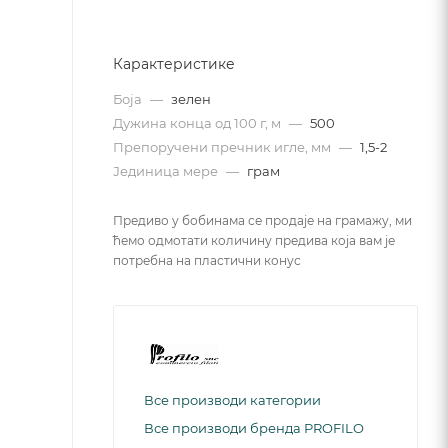
Карактеристике
Боја
—
зелен
Дужина конца од 100 г, м
—
500
Препоручени пречник игле, мм
—
1,5-2
Јединица мере
—
грам
Предиво у бобинама се продаје на грамажу, ми
ћемо одмотати количину предива која вам је
потребна на пластични конус
Все производи категории
Все производи бренда PROFILO