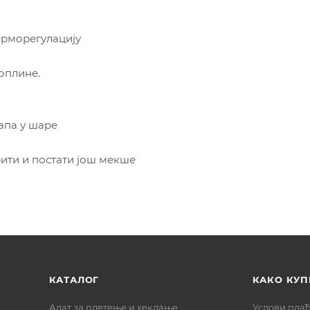
ерморегулацију
оплине.
лапа у шаре
ити и постати још мекше
КАТАЛОГ
КАКО КУП
Алат за плетење и хеклање
Услови пла