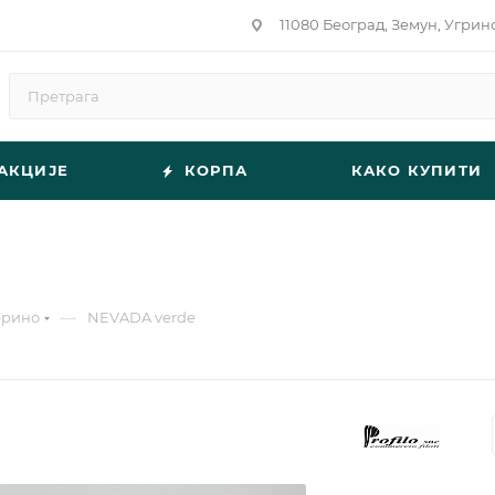
11080 Београд, Земун, Угрин
АКЦИЈЕ
КОРПА
КАКО КУПИТИ
—
ерино
NEVADA verde