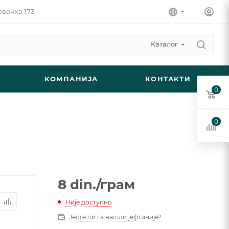
овачка 173
Каталог
КОМПАНИЈА
КОНТАКТИ
0
0
8
din.
/грам
Није доступно
Јесте ли га нашли јефтиније?