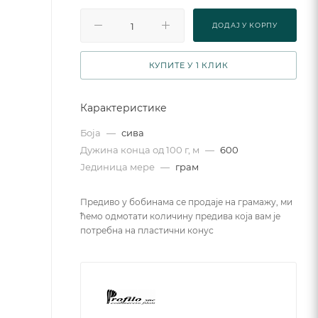
ДОДАJ У КОРПУ
КУПИТЕ У 1 КЛИК
Карактеристике
Боја
—
сива
Дужина конца од 100 г, м
—
600
Јединица мере
—
грам
Предиво у бобинама се продаје на грамажу, ми
ћемо одмотати количину предива која вам је
потребна на пластични конус