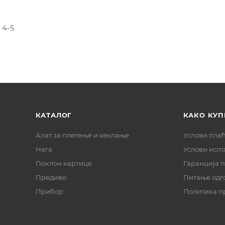
 4-5
КАТАЛОГ
КАКО КУП
Алат за плетење и хеклање
Услови пла
Нега
Услови исп
Поклон картице
Гаранција 
Предиво
Питање одг
Прибор
Политика п