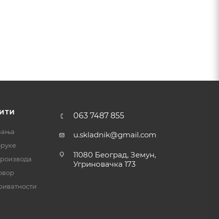
ИТИ
063 7487 855
ћања
u.skladnik@gmail.com
оруке
11080 Београд, Земун,
производа
Угриновачка 173
овор
риватности