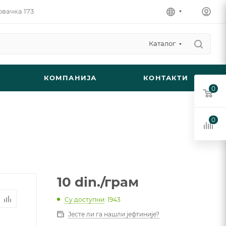
овачка 173
Каталог
КОМПАНИЈА
КОНТАКТИ
0
0
10
din.
/грам
Су доступни
: 1943
Јесте ли га нашли јефтиније?