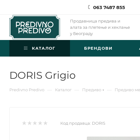
063 7487 855
Продавница предива и
алата за плетење и хеклање
у Београду
КАТАЛОГ
БРЕНДОВИ
DORIS Grigio
—
—
—
Predivno Predivo
Каталог
Предиво
Предиво м
Код продавца:
DORIS