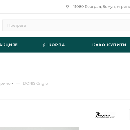
11080 Београд, Земун, Угрин
АКЦИЈЕ
КОРПА
КАКО КУПИТИ
—
ерино
DORIS Grigio