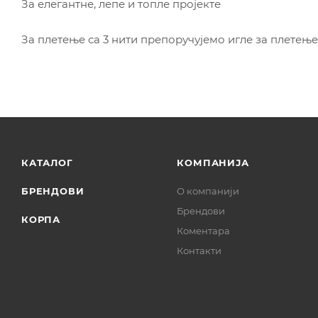
За елегантне, лепе и топле пројекте
За плетење са 3 нити препоручујемо игле за плетење
КАТАЛОГ
КОМПАНИЈА
БРЕНДОВИ
О компанији
Брендови
КОРПА
Коментара
Контакти