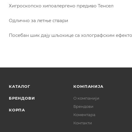
Хигроскопско хипоалергено предиво Тенсел
Одлично за летње ствари
Посебан шик дају шљокице са холографским ефект
КАТАЛОГ
КОМПАНИЈА
БРЕНДОВИ
О компанији
Брендови
КОРПА
Коментара
Контакти