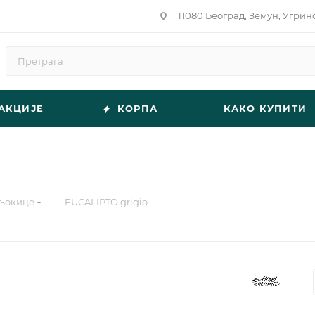
11080 Београд, Земун, Угрин
АКЦИЈЕ
КОРПА
КАКО КУПИТИ
—
љокице
EUCALIPTO grigio