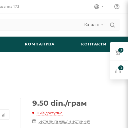
овачка 173
Каталог
КОМПАНИЈА
КОНТАКТИ
0
0
9.50
din.
/грам
Није доступно
Јесте ли га нашли јефтиније?