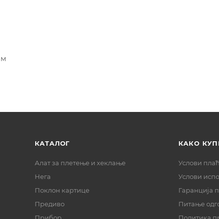
ом
КАТАЛОГ
КАКО КУП
Алат за плетење и хеклање
Услови пла
Нега
Услови исп
Поклон картице
Гаранција 
Предиво
Питање одг
Прибор
Политика п