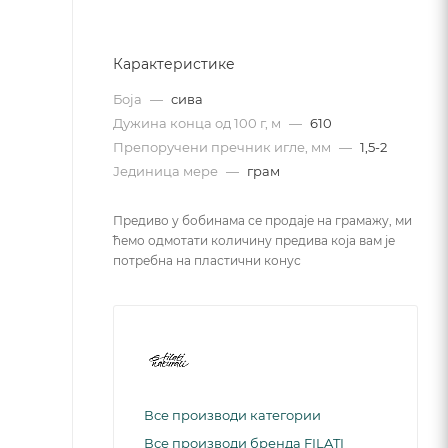
Карактеристике
Боја
—
сива
Дужина конца од 100 г, м
—
610
Препоручени пречник игле, мм
—
1,5-2
Јединица мере
—
грам
Предиво у бобинама се продаје на грамажу, ми
ћемо одмотати количину предива која вам је
потребна на пластични конус
Все производи категории
Все производи бренда FILATI