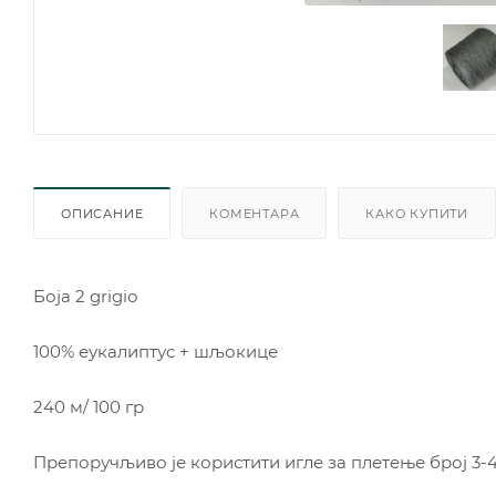
ОПИСАНИЕ
КОМЕНТАРА
КАКО КУПИТИ
Боjа 2 grigio
100% еукалиптус + шљокице
240 м/ 100 гр
Препоручљиво је користити игле за плетење број 3-