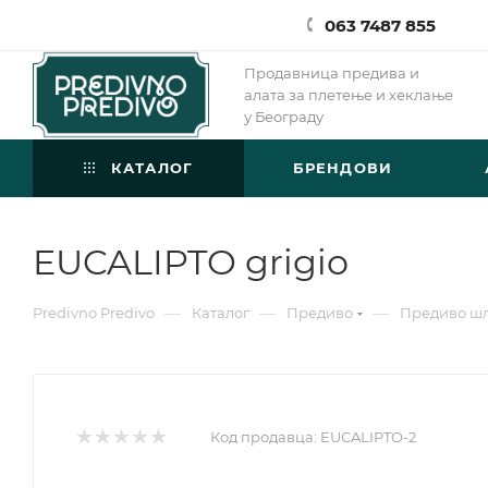
063 7487 855
Продавница предива и
алата за плетење и хеклање
у Београду
КАТАЛОГ
БРЕНДОВИ
EUCALIPTO grigio
—
—
—
Predivno Predivo
Каталог
Предиво
Предиво ш
Код продавца:
EUCALIPTO-2