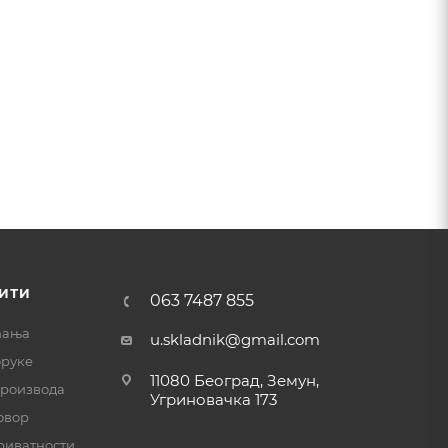
ИТИ
063 7487 855
ћања
u.skladnik@gmail.com
оруке
11080 Београд, Земун,
производа
Угриновачка 173
овор
риватности