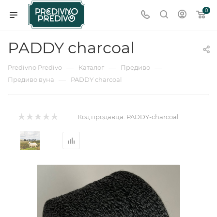
0
PADDY charcoal
—
—
—
Predivno Predivo
Каталог
Предиво
—
Предиво вуна
PADDY charcoal
Код продавца:
PADDY-charcoal