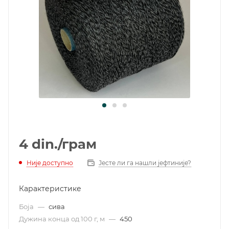
4
din.
/грам
Није доступно
Јесте ли га нашли јефтиније?
Карактеристике
Боја
—
сива
Дужина конца од 100 г, м
—
450