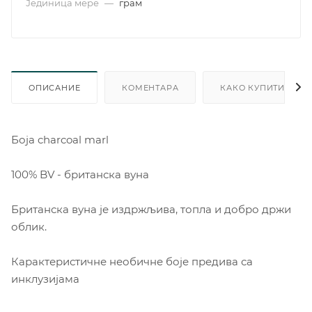
Јединица мере
—
грам
ОПИСАНИЕ
КОМЕНТАРА
КАКО КУПИТИ
Боја charcoal marl
100% BV - британска вуна
Британска вуна је издржљива, топла и добро држи
облик.
Карактеристичне необичне боје предива са
инклузијама