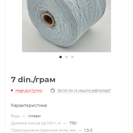
7
din.
/грам
Није доступно
Јесте ли га нашли јефтиније?
Карактеристике
Боја
—
плави
Дужина конца од 100 г, м
—
750
Препоручени пречник игле, мм
—
1,5-2