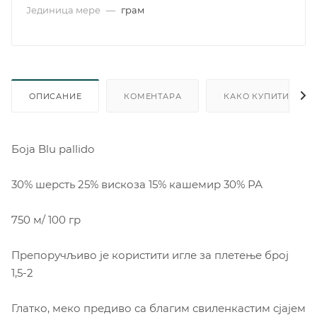
Јединица мере
—
грам
ОПИСАНИЕ
КОМЕНТАРА
КАКО КУПИТИ
Боjа Blu pallido
30% шерсть 25% вискоза 15% кашемир 30% РА
750 м/ 100 гр
Препоручљиво је користити игле за плетење број
1,5-2
Глатко, меко предиво са благим свиленкастим сјајем