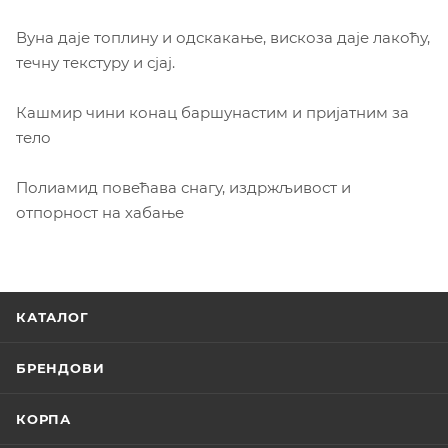
Вуна даје топлину и одскакање, вискоза даје лакоћу,
течну текстуру и сјај.
Кашмир чини конац баршунастим и пријатним за
тело
Полиамид повећава снагу, издржљивост и
отпорност на хабање
КАТАЛОГ
БРЕНДОВИ
КОРПА