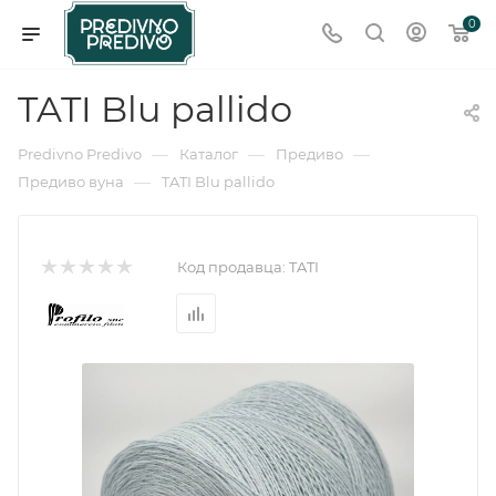
0
TATI Blu pallido
—
—
—
Predivno Predivo
Каталог
Предиво
—
Предиво вуна
TATI Blu pallido
Код продавца:
TATI