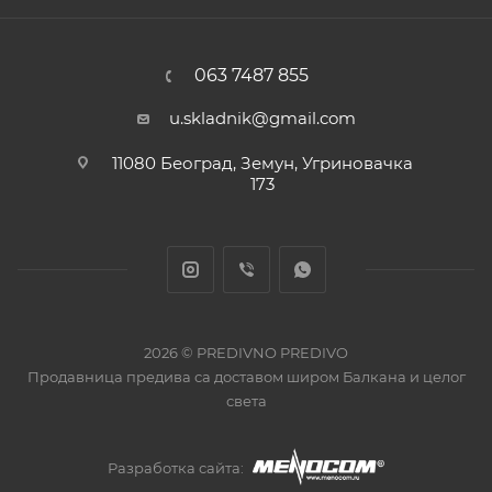
063 7487 855
u.skladnik@gmail.com
11080 Београд, Земун, Угриновачка
173
2026 © PREDIVNO PREDIVO
Продавница предива са доставом широм Балкана и целог
света
Разработка сайта: