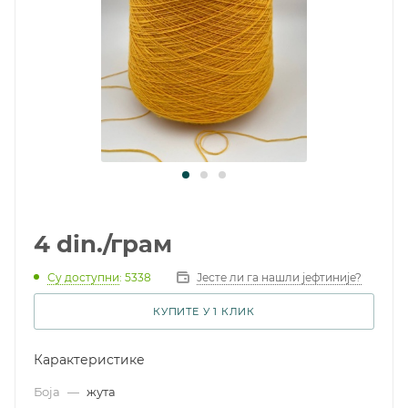
4
din.
/грам
Су доступни
: 5338
Јесте ли га нашли јефтиније?
КУПИТЕ У 1 КЛИК
Карактеристике
Боја
—
жута