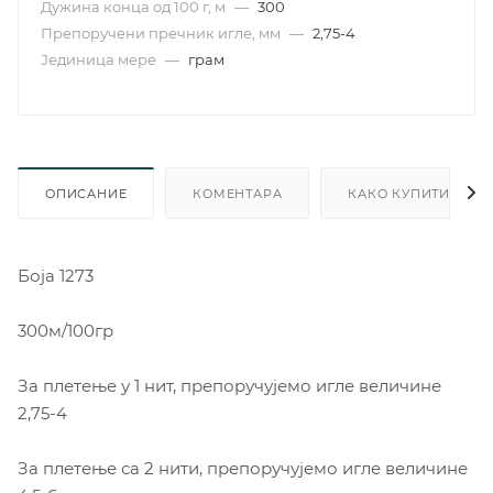
Дужина конца од 100 г, м
—
300
Препоручени пречник игле, мм
—
2,75-4
Јединица мере
—
грам
ОПИСАНИЕ
КОМЕНТАРА
КАКО КУПИТИ
Боја 1273
300м/100гр
За плетење у 1 нит, препоручујемо игле величине
2,75-4
За плетење са 2 нити, препоручујемо игле величине