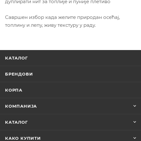
дуплирати нит за топлије и пуније плетиво
Савршен избор када желите природан осећај,
топлину и лепу, живу текстуру у раду.
КАТАЛОГ
БРЕНДОВИ
КОРПА
КОМПАНИЈА
КАТАЛОГ
КАКО КУПИТИ