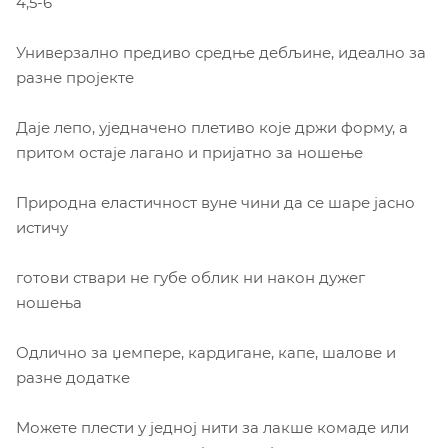
4,5-6
Универзално предиво средње дебљине, идеално за
разне пројекте
Даје лепо, уједначено плетиво које држи форму, а
притом остаје лагано и пријатно за ношење
Природна еластичност вуне чини да се шаре јасно
истичу
готови ствари не губе облик ни након дужег
ношења
Одлично за џемпере, кардигане, капе, шалове и
разне додатке
Можете плести у једној нити за лакше комаде или