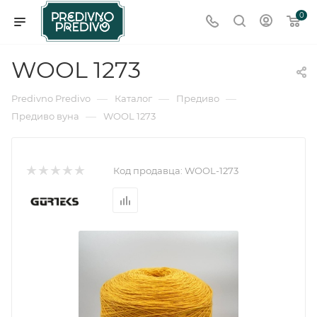
0
WOOL 1273
—
—
—
Predivno Predivo
Каталог
Предиво
—
Предиво вуна
WOOL 1273
Код продавца:
WOOL-1273