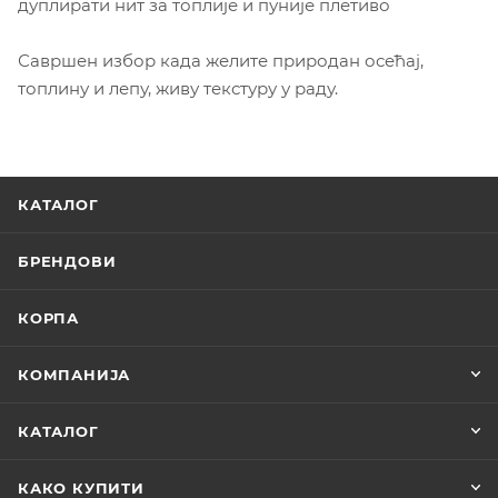
дуплирати нит за топлије и пуније плетиво
Савршен избор када желите природан осећај,
топлину и лепу, живу текстуру у раду.
КАТАЛОГ
БРЕНДОВИ
КОРПА
КОМПАНИЈА
КАТАЛОГ
КАКО КУПИТИ