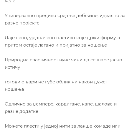
4,5-6
Универзално предиво средње дебљине, идеално за
разне пројекте
Даје лепо, уједначено плетиво које држи форму, а
притом остаје лагано и пријатно за ношење
Природна еластичност вуне чини да се шаре јасно
истичу
готови ствари не губе облик ни након дужег
ношења
Одлично за џемпере, кардигане, капе, шалове и
разне додатке
Можете плести у једној нити за лакше комаде или