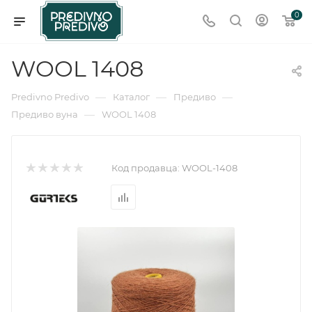
0
WOOL 1408
—
—
—
Predivno Predivo
Каталог
Предиво
—
Предиво вуна
WOOL 1408
Код продавца:
WOOL-1408