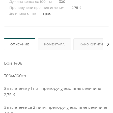
Дужина конца од 100 г, м
—
300
Препоручени пречник игле, мм
—
2,75-4
Јединица мере
—
грам
ОПИСАНИЕ
КОМЕНТАРА
КАКО КУПИТИ
Боја 1408
300м/100гр
За плетење у 1 нит, препоручујемо игле величине
2,75-4
За плетење са 2 нити, препоручујемо игле величине