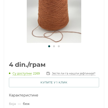
4
din.
/грам
Су доступни
: 2269
Јесте ли га нашли јефтиније?
КУПИТЕ У 1 КЛИК
Карактеристике
Боја
—
беж