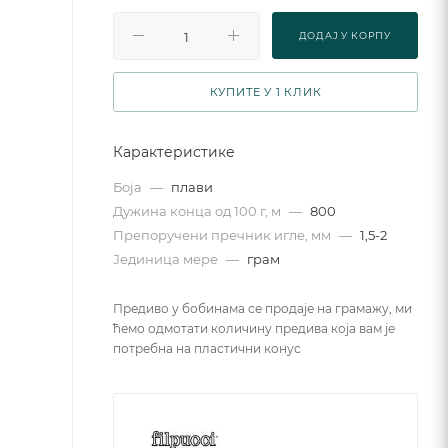
ДОДАJ У КОРПУ
КУПИТЕ У 1 КЛИК
Карактеристике
Боја
—
плави
Дужина конца од 100 г, м
—
800
Препоручени пречник игле, мм
—
1,5-2
Јединица мере
—
грам
Предиво у бобинама се продаје на грамажу, ми
ћемо одмотати количину предива која вам је
потребна на пластични конус