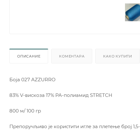
ОПИСАНИЕ
КОМЕНТАРА
КАКО КУПИТИ
Боjа 027 AZZURRO
83% V-вискоза 17% PA-полиамид STRETCH
800 м/ 100 гр
Препоручљиво је користити игле за плетење број 1,5