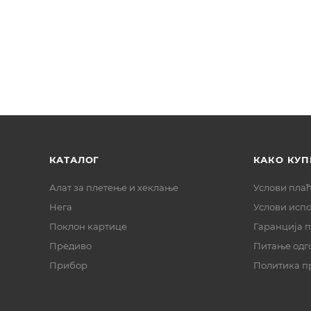
КАТАЛОГ
КАКО КУП
Алат за плетење и хеклање
Услови пла
Нега
Услови исп
Поклон картице
Гаранција 
Предиво
Питање одг
Прибор
Политика п