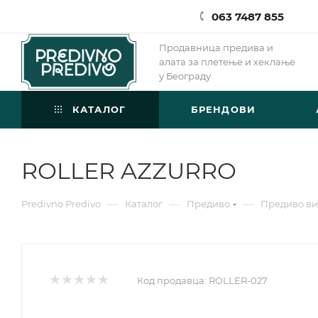
063 7487 855
Продавница предива и
алата за плетење и хеклање
у Београду
КАТАЛОГ
БРЕНДОВИ
ROLLER AZZURRO
—
—
—
Predivno Predivo
Каталог
Предиво
Предиво ви
Код продавца:
ROLLER-027