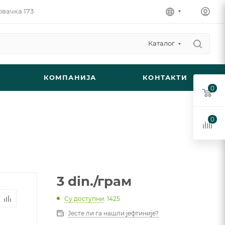
овачка 173
Каталог
КОМПАНИЈА
КОНТАКТИ
0
0
3
din.
/грам
Су доступни
: 1425
Јесте ли га нашли јефтиније?