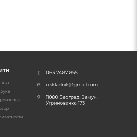
ИТИ
063 7487 855
ћања
u.skladnik@gmail.com
оруке
11080 Београд, Земун,
производа
Угриновачка 173
овор
риватности