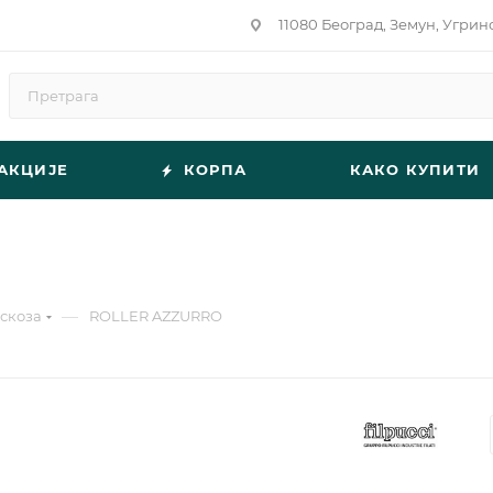
11080 Београд, Земун, Угрин
АКЦИЈЕ
КОРПА
КАКО КУПИТИ
—
скоза
ROLLER AZZURRO