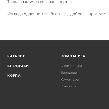
Танка еластична вискозна пертла
Изгледа одлично, има благи сјај, добро се протеже
КАТАЛОГ
КОМПАНИЈА
БРЕНДОВИ
О компанији
Брендови
КОРПА
Коментара
Контакти