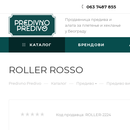
063 7487 855
Продавница предива и
алата за плетење и хеклање
у Београду
КАТАЛОГ
БРЕНДОВИ
ROLLER ROSSO
—
—
—
Predivno Predivo
Каталог
Предиво
Предиво ви
Код продавца:
ROLLER-2224