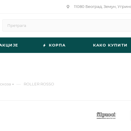
11080 Београд, Земун, Угрин
АКЦИЈЕ
КОРПА
КАКО КУПИТИ
—
скоза
ROLLER ROSSO