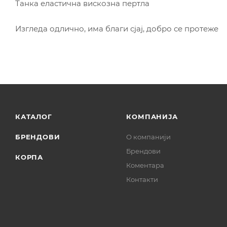
Танка еластична вискозна пертла
Изгледа одлично, има благи сјај, добро се протеже
КАТАЛОГ
КОМПАНИЈА
БРЕНДОВИ
О компанији
Брендови
КОРПА
Коментара
Контакти