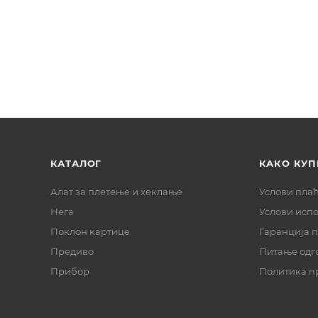
КАТАЛОГ
КАКО КУП
Алат за плетење и хеклање
Услови пла
Нега
Услови исп
Поклон картице
Гаранција 
Предиво
Питање одг
Прибор
Политика п