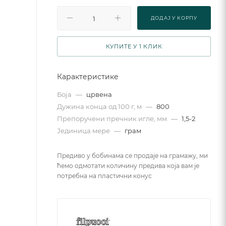
ДОДАJ У КОРПУ
КУПИТЕ У 1 КЛИК
Карактеристике
Боја
—
црвена
Дужина конца од 100 г, м
—
800
Препоручени пречник игле, мм
—
1,5-2
Јединица мере
—
грам
Предиво у бобинама се продаје на грамажу, ми
ћемо одмотати количину предива која вам је
потребна на пластични конус