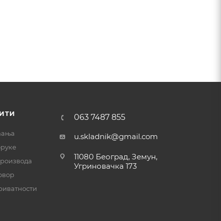
ИТИ
063 7487 855
ћања
u.skladnik@gmail.com
оруке
11080 Београд, Земун,
производа
Угриновачка 173
овор
риватности