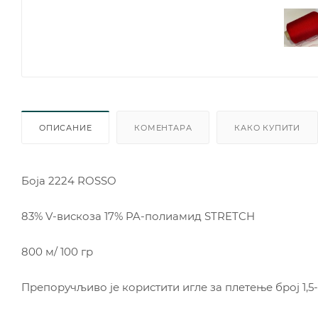
ОПИСАНИЕ
КОМЕНТАРА
КАКО КУПИТИ
Боjа 2224 ROSSO
83% V-вискоза 17% PA-полиамид STRETCH
800 м/ 100 гр
Препоручљиво је користити игле за плетење број 1,5