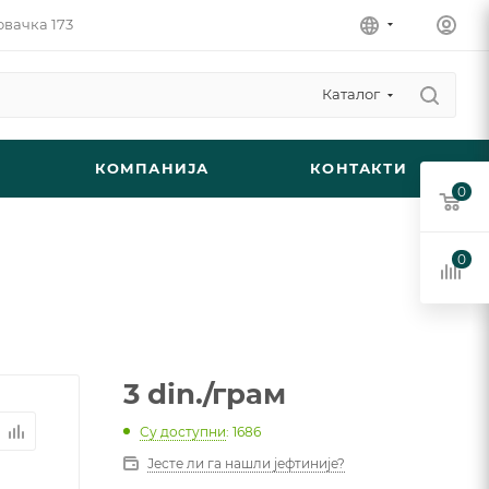
овачка 173
Каталог
КОМПАНИЈА
КОНТАКТИ
0
0
3
din.
/грам
Су доступни
: 1686
Јесте ли га нашли јефтиније?