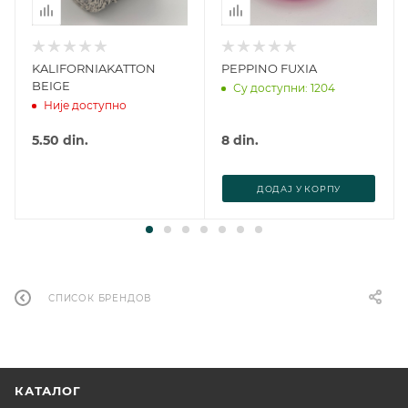
KALIFORNIAKATTON
PEPPINO FUXIA
BEIGE
Су доступни: 1204
Није доступно
5.50
din.
8
din.
ДОДАJ У КОРПУ
СПИСОК БРЕНДОВ
КАТАЛОГ