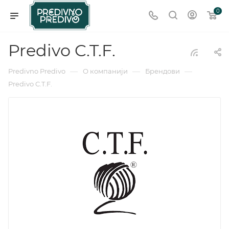
0
Predivo C.T.F.
—
—
—
Predivno Predivo
О компанији
Брендови
Predivo C.T.F.