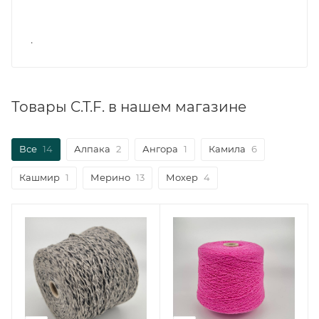
.
Товары C.T.F. в нашем магазине
Все
14
Алпака
2
Ангора
1
Камила
6
Кашмир
1
Мерино
13
Мохер
4