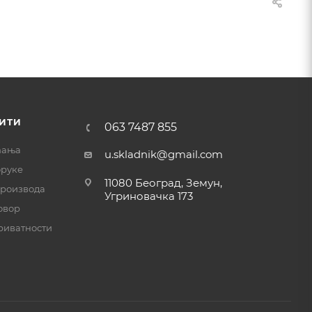
ИТИ
063 7487 855
ћања
u.skladnik@gmail.com
оруке
11080 Београд, Земун,
производа
Угриновачка 173
овор
риватности