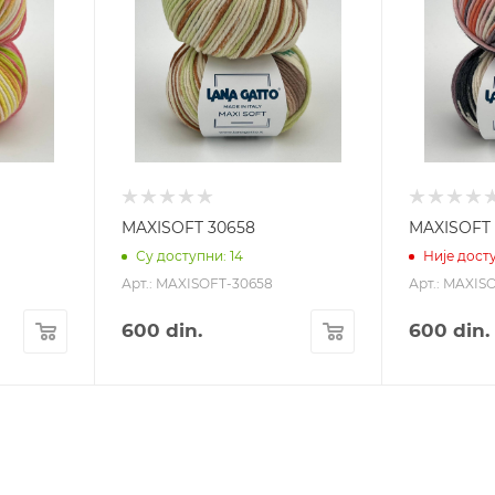
MAXISOFT 30658
MAXISOFT 
Су доступни: 14
Није дост
Арт.: MAXISOFT-30658
Арт.: MAXIS
600
din.
600
din.