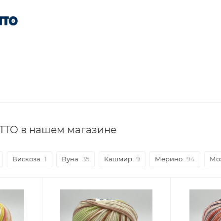
TTO в нашем магазине
Вискоза
1
Вуна
35
Кашмир
9
Мерино
94
Мо