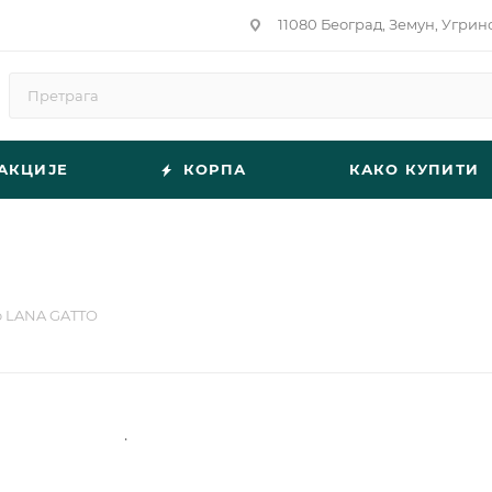
11080 Београд, Земун, Угрин
АКЦИЈЕ
КОРПА
КАКО КУПИТИ
o LANA GATTO
.