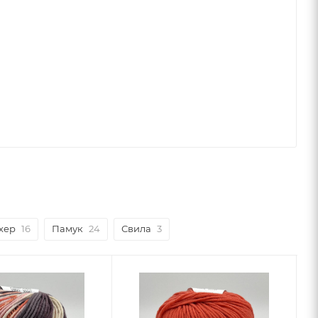
хер
16
Памук
24
Свила
3