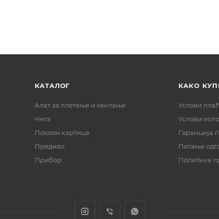
КАТАЛОГ
КАКО КУП
Алат за плетење и хеклање
Услови пла
Нега
Услови исп
Поклон картице
Гаранција 
Предиво
Питање одг
Прибор
Политика п