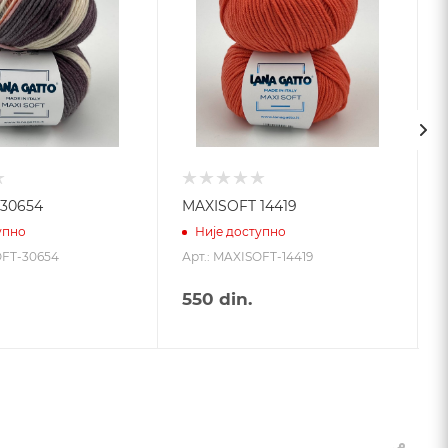
30654
MAXISOFT 14419
упно
Није доступно
OFT-30654
Арт.: MAXISOFT-14419
550
din.