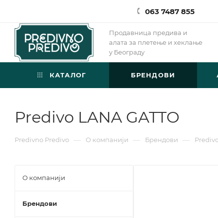
063 7487 855
Продавница предива и
алата за плетење и хеклање
у Београду
КАТАЛОГ
БРЕНДОВИ
Predivo LANA GATTO
—
—
—
Predivno Predivo
О компанији
Брендови
Prediv
О компанији
Брендови