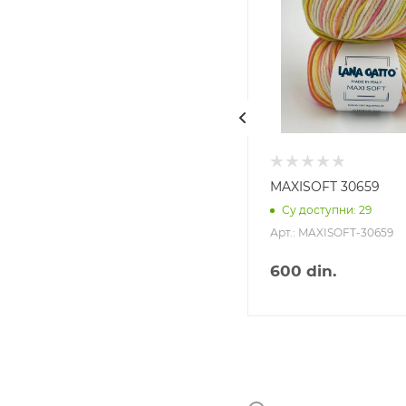
HARMONY 14837
MAXISOFT 30659
Су доступни: 1072
Су доступни: 29
Арт.: HARMONY-14837
Арт.: MAXISOFT-30659
12
din.
600
din.