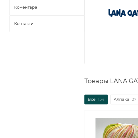
Коментара
Контакти
Товары LANA GA
Все
154
Алпака
27