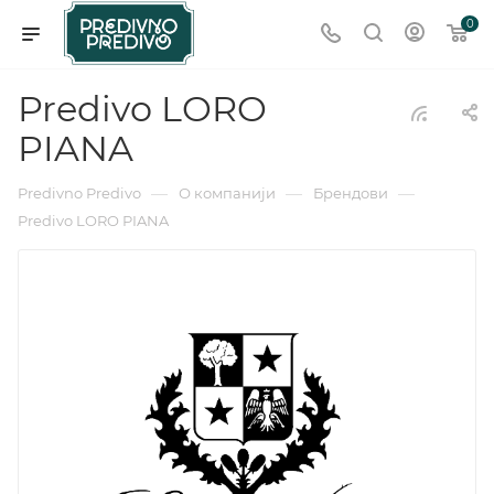
0
Predivo LORO
PIANA
—
—
—
Predivno Predivo
О компанији
Брендови
Predivo LORO PIANA