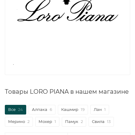
.
Товары LORO PIANA в нашем магазине
Все
24
Алпака
6
Кашмир
19
Лан
1
Мерино
2
Мохер
1
Памук
2
Свила
13