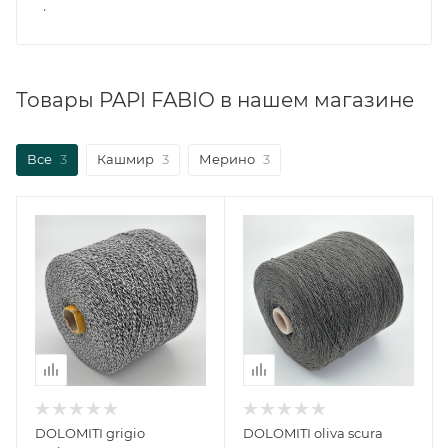
.
Товары PAPI FABIO в нашем магазине
Все
3
Кашмир
3
Мерино
3
DOLOMITI grigio
DOLOMITI oliva scura