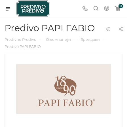
0
Predivo PAPI FABIO
—
—
—
Predivno Predivo
О компанији
Брендови
Predivo PAPI FABIO