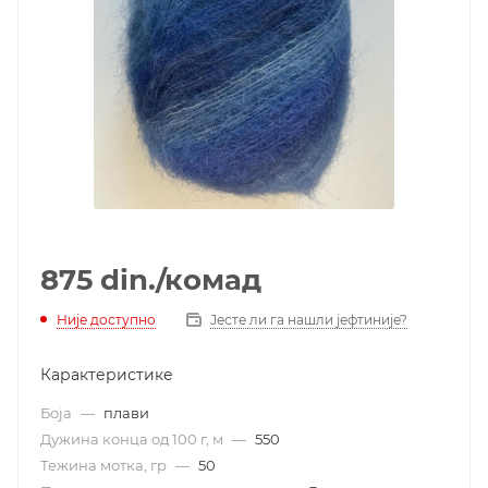
875
din.
/комад
Није доступно
Јесте ли га нашли јефтиније?
Карактеристике
Боја
—
плави
Дужина конца од 100 г, м
—
550
Тежина мотка, гр
—
50