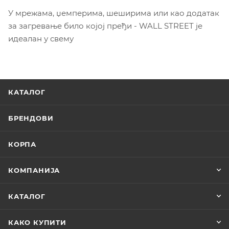
У мрежама, џемперима, шеширима или као додатак
за загревање било којој пређи - WALL STREET је
идеалан у свему
КАТАЛОГ
БРЕНДОВИ
КОРПА
КОМПАНИЈА
КАТАЛОГ
КАКО КУПИТИ