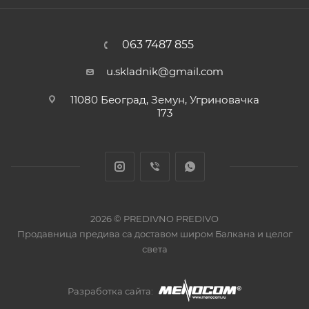
063 7487 855
u.skladnik@gmail.com
11080 Београд, Земун, Угриновачка
173
2026 © PREDIVNO PREDIVO
Продавница предива са доставом широм Балкана и целог
света
Разработка сайта: