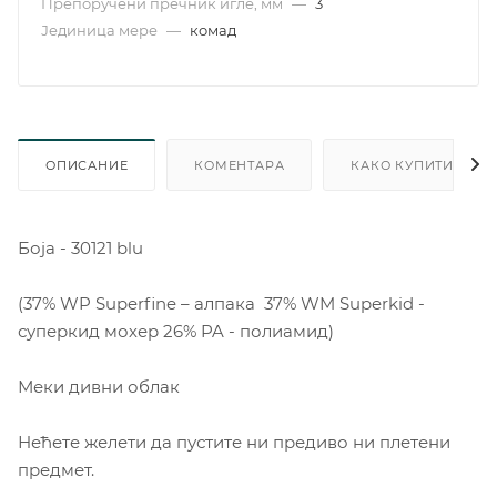
Препоручени пречник игле, мм
—
3
Јединица мере
—
комад
ОПИСАНИЕ
КОМЕНТАРА
КАКО КУПИТИ
Боја - 30121 blu
(37% WP Superfine – алпака 37% WM Superkid -
суперкид мохер 26% PA - полиамид)
Меки дивни облак
Нећете желети да пустите ни предиво ни плетени
предмет.