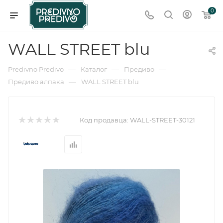
0
WALL STREET blu
—
—
—
Predivno Predivo
Каталог
Предиво
—
Предиво алпака
WALL STREET blu
Код продавца:
WALL-STREET-30121