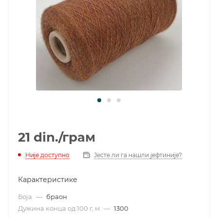
21
din.
/грам
Није доступно
Јесте ли га нашли јефтиније?
Карактеристике
Боја
—
браон
Дужина конца од 100 г, м
—
1300