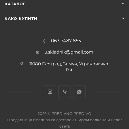
КАТАЛОГ
КАКО КУПИТИ
063 7487 855
u.skladnik@gmail.com
11080 Београд, Земун, Угриновачка
173
2026 © PREDIVNO PREDIVO
Продавница предива са доставом широм Балкана и целог
света