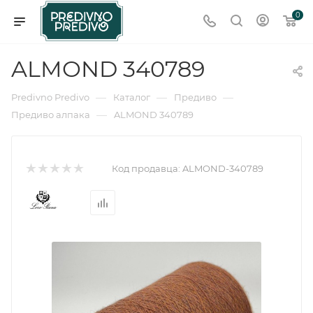
0
ALMOND 340789
—
—
—
Predivno Predivo
Каталог
Предиво
—
Предиво алпака
ALMOND 340789
Код продавца:
ALMOND-340789