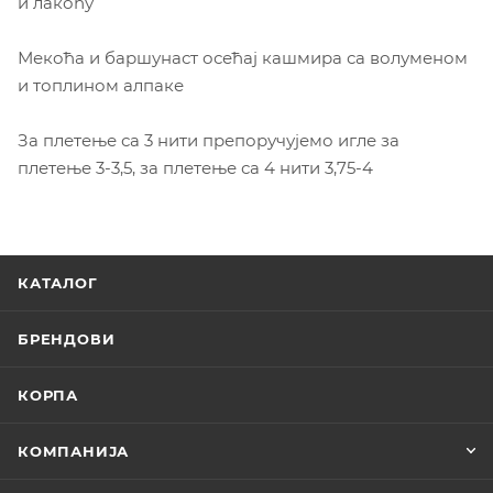
и лакоћу
Мекоћа и баршунаст осећај кашмира са волуменом
и топлином алпаке
За плетење са 3 нити препоручујемо игле за
плетење 3-3,5, за плетење са 4 нити 3,75-4
КАТАЛОГ
БРЕНДОВИ
КОРПА
КОМПАНИЈА