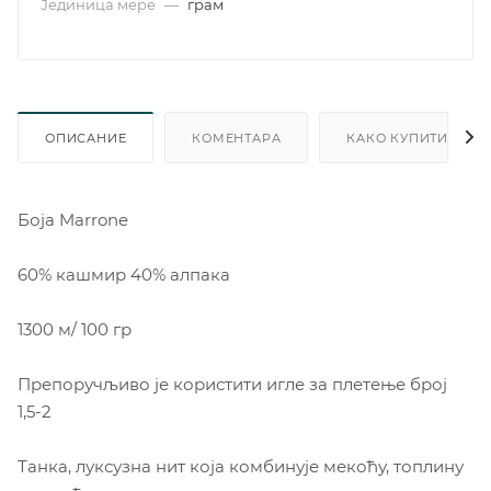
Јединица мере
—
грам
ОПИСАНИЕ
КОМЕНТАРА
КАКО КУПИТИ
Боjа Marrone
60% кашмир 40% алпака
1300 м/ 100 гр
Препоручљиво је користити игле за плетење број
1,5-2
Танка, луксузна нит која комбинује мекоћу, топлину