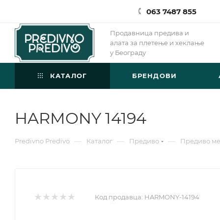
063 7487 855
Продавница предива и
алата за плетење и хеклање
у Београду
КАТАЛОГ
БРЕНДОВИ
HARMONY 14194
—
—
—
Predivno Predivo
Каталог
Предиво
Предиво м
Код продавца:
HARMONY-14194