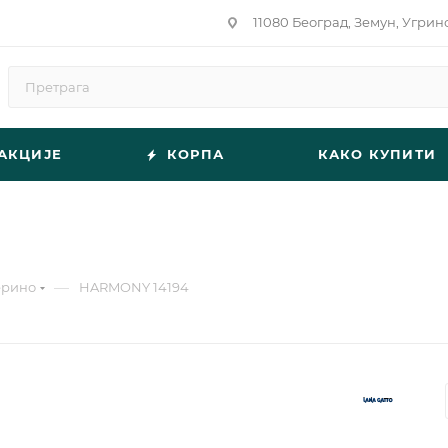
11080 Београд, Земун, Угрин
АКЦИЈЕ
КОРПА
КАКО КУПИТИ
—
ерино
HARMONY 14194