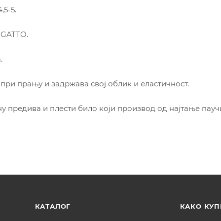
,5-5.
 GATTO.
.
при прању и задржава свој облик и еластичност.
 предива и плести било који производ од најтање пауч
КАТАЛОГ
КАКО КУП