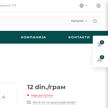
овачка 173
Каталог
КОМПАНИЈА
КОНТАКТИ
0
0
12
din.
/грам
Није доступно
Јесте ли га нашли јефтиније?