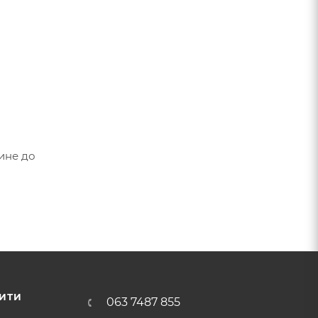
ине до
ИТИ
063 7487 855