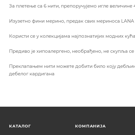
За плетење са 6 нити, препоручујемо игле величине 4
Изузетно фини мерино, предак свих мериноса LANA
Користи се у колекцијама најпознатијих модних кућа
Предиво је хипоалергено, необрађено, не скупља се 
Преклапањем нити можете добити било коју дебљину
дебелог кардигана
КАТАЛОГ
КОМПАНИЈА