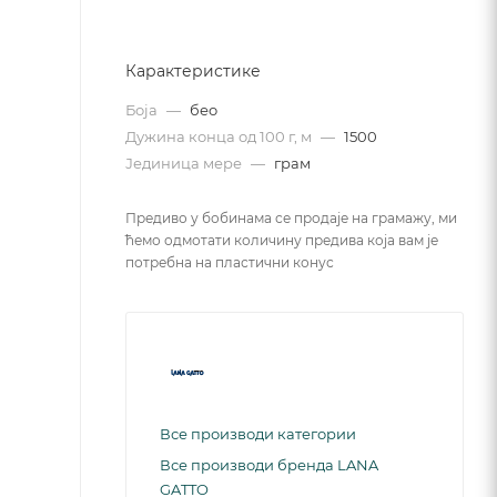
Карактеристике
Боја
—
бео
Дужина конца од 100 г, м
—
1500
Јединица мере
—
грам
Предиво у бобинама се продаје на грамажу, ми
ћемо одмотати количину предива која вам је
потребна на пластични конус
Все производи категории
Все производи бренда LANA
GATTO