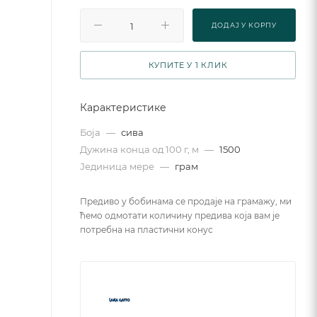
ДОДАJ У КОРПУ
КУПИТЕ У 1 КЛИК
Карактеристике
Боја
—
сива
Дужина конца од 100 г, м
—
1500
Јединица мере
—
грам
Предиво у бобинама се продаје на грамажу, ми
ћемо одмотати количину предива која вам је
потребна на пластични конус