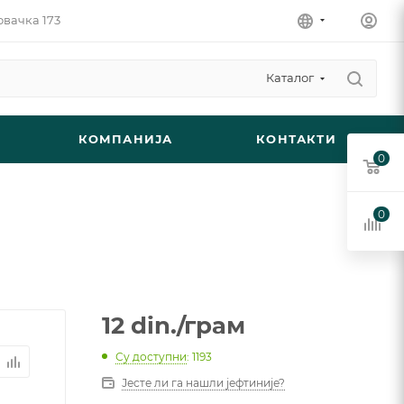
овачка 173
Каталог
КОМПАНИЈА
КОНТАКТИ
0
0
12
din.
/грам
Су доступни
: 1193
Јесте ли га нашли јефтиније?