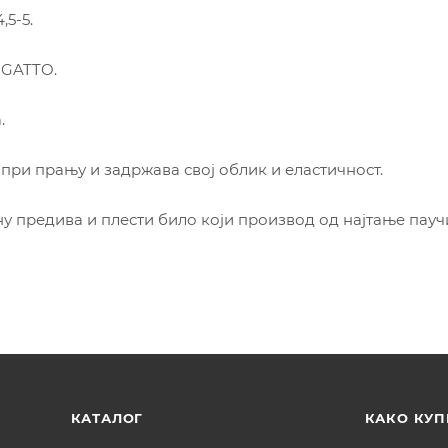
,5-5.
 GATTO.
.
при прању и задржава свој облик и еластичност.
 предива и плести било који производ од најтање пауч
КАТАЛОГ
КАКО КУП