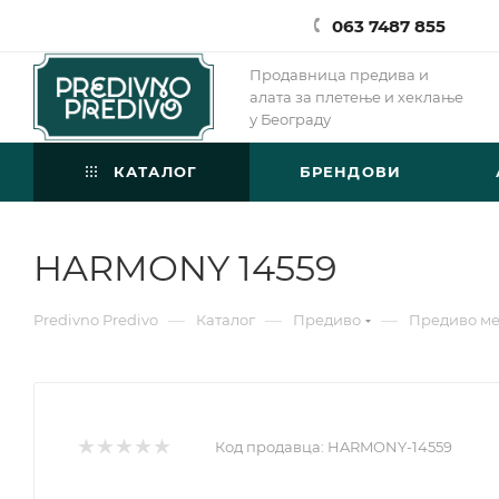
063 7487 855
Продавница предива и
алата за плетење и хеклање
у Београду
КАТАЛОГ
БРЕНДОВИ
HARMONY 14559
—
—
—
Predivno Predivo
Каталог
Предиво
Предиво м
Код продавца:
HARMONY-14559