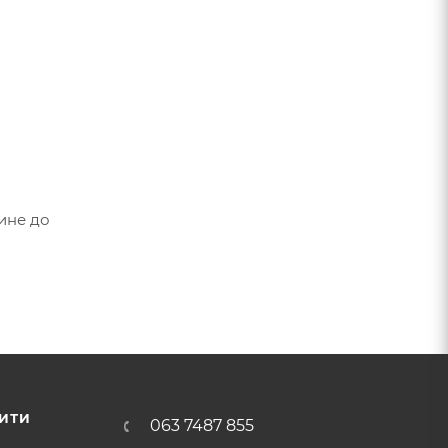
ине до
ИТИ
063 7487 855