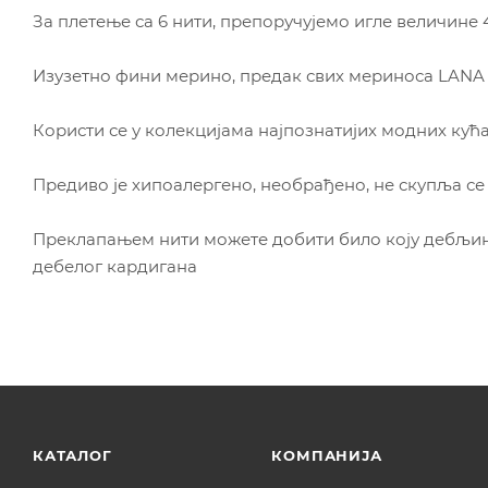
За плетење са 6 нити, препоручујемо игле величине 4
Изузетно фини мерино, предак свих мериноса LANA
Користи се у колекцијама најпознатијих модних кућа
Предиво је хипоалергено, необрађено, не скупља се 
Преклапањем нити можете добити било коју дебљину
дебелог кардигана
КАТАЛОГ
КОМПАНИЈА