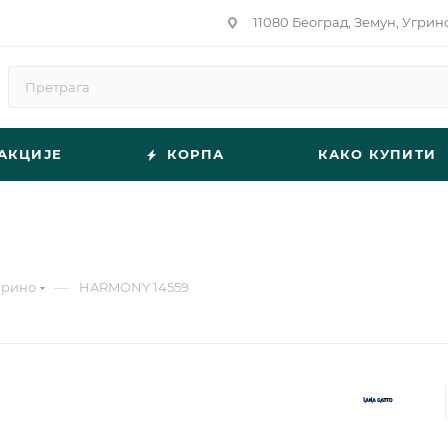
11080 Београд, Земун, Угрин
АКЦИЈЕ
КОРПА
КАКО КУПИТИ
—
ерино
HARMONY 14559