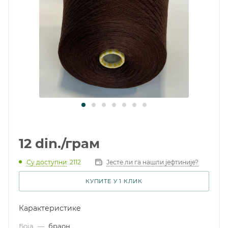
12
din.
/грам
Су доступни
: 2112
Јесте ли га нашли јефтиније?
КУПИТЕ У 1 КЛИК
Карактеристике
Боја
—
браон