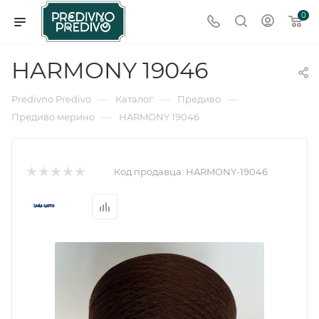
0
HARMONY 19046
—
—
—
Predivno Predivo
Каталог
Предиво
—
Предиво мерино
HARMONY 19046
Код продавца:
HARMONY-19046