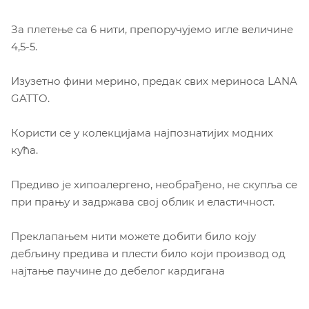
За плетење са 6 нити, препоручујемо игле величине
4,5-5.
Изузетно фини мерино, предак свих мериноса LANA
GATTO.
Користи се у колекцијама најпознатијих модних
кућа.
Предиво је хипоалергено, необрађено, не скупља се
при прању и задржава свој облик и еластичност.
Преклапањем нити можете добити било коју
дебљину предива и плести било који производ од
најтање паучине до дебелог кардигана