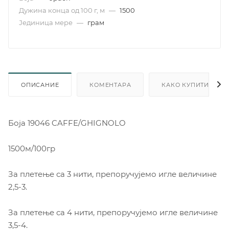
Дужина конца од 100 г, м
—
1500
Јединица мере
—
грам
ОПИСАНИЕ
КОМЕНТАРА
КАКО КУПИТИ
Боја 19046 CAFFE/GHIGNOLO
1500м/100гр
За плетење са 3 нити, препоручујемо игле величине
2,5-3.
За плетење са 4 нити, препоручујемо игле величине
3,5-4.