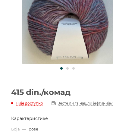
415
din.
/комад
Није доступно
Јесте ли га нашли јефтиније?
Карактеристике
Боја
—
розе