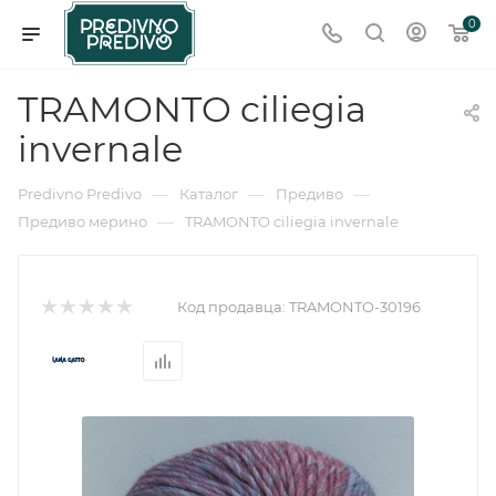
0
TRAMONTO ciliegia
invernale
—
—
—
Predivno Predivo
Каталог
Предиво
—
Предиво мерино
TRAMONTO ciliegia invernale
Код продавца:
TRAMONTO-30196