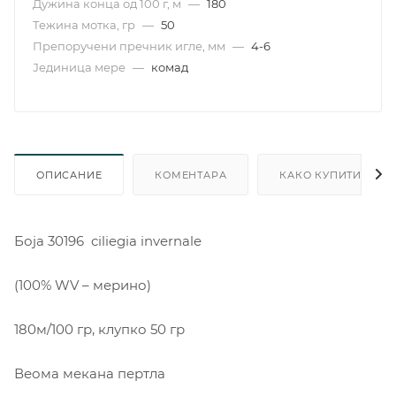
Дужина конца од 100 г, м
—
180
Тежина мотка, гр
—
50
Препоручени пречник игле, мм
—
4-6
Јединица мере
—
комад
ОПИСАНИЕ
КОМЕНТАРА
КАКО КУПИТИ
Боја 30196 ciliegia invernale
(100% WV – мерино)
180м/100 гр, клупко 50 гр
Веома мекана пертла